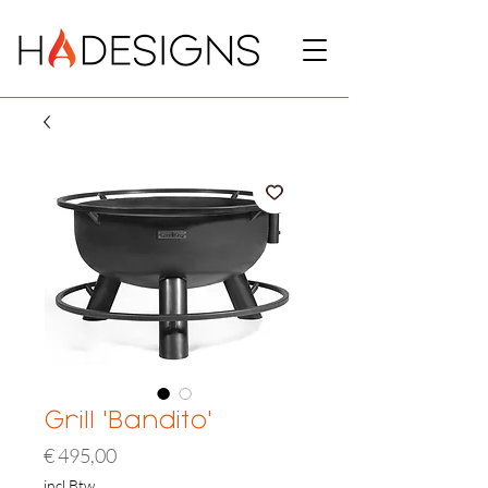
Grill 'Bandito'
Prijs
€ 495,00
incl.Btw