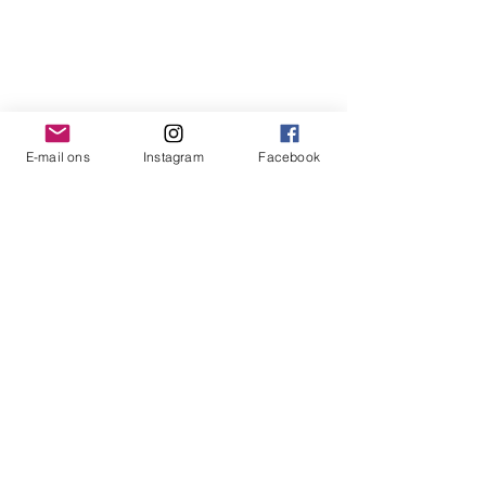
een diameter van 80 cm is dit een
Klantendienst
uitzonderlijk grote vuurschaal. En
indienextra accessoires
E-mail :
info@hadesigns.be
aangeschaft worden, zijn de
uitbreidingsmogelijkheden schier
Hadesigns BV
eindeloos!
E-mail ons
Instagram
Facebook
BTW : BE
0676.792.358
Info
(Algemene) Voorwaarden
Gebreken & Aansprakelijkheid
Privacy
FAQ