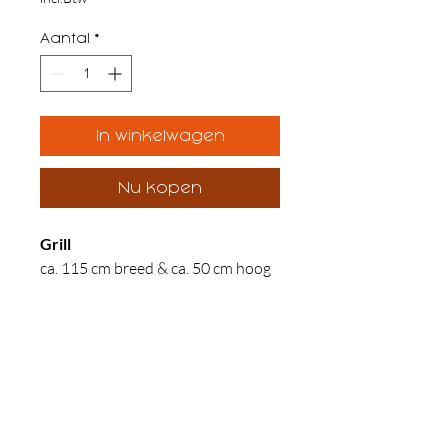
Aantal
*
In winkelwagen
Nu kopen
Grill
ca. 115 cm breed & ca. 50 cm hoog
Wil je zowel kunnen genieten van
een brandend vuurtje als op een
professionele manier BBQ'en? Grill
Bandito is uw ding!
Naast de Santos is ook de Bandito
een eyecatcher van CookKing. Met