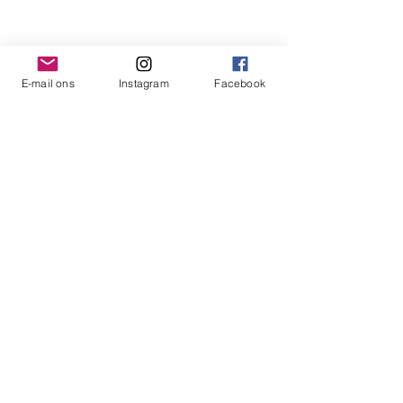
E-mail :
info@hadesigns.be
Hadesigns BV
BTW : BE
0676.792.358
E-mail ons
Instagram
Facebook
Info
(Algemene) Voorwaarden
Gebreken & Aansprakelijkheid
Privacy
FAQ
© HADESIGNS. Made with ❣️ by
ONLINENOW