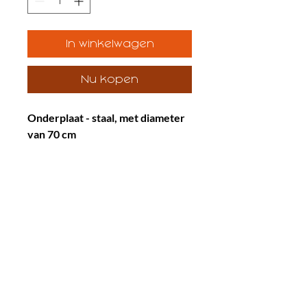
In winkelwagen
Nu kopen
Onderplaat - staal, met diameter
van 70 cm
• Deze bodemplaat zorgt ervoor
dat de grond onder de vuurkorf
schoon blijft.
• De plaat is bedoeld om as op te
vangen, maar is
niet geschikt om
hitte-afgifte op de ondergrond
tegen te gaan
.
Klantendienst